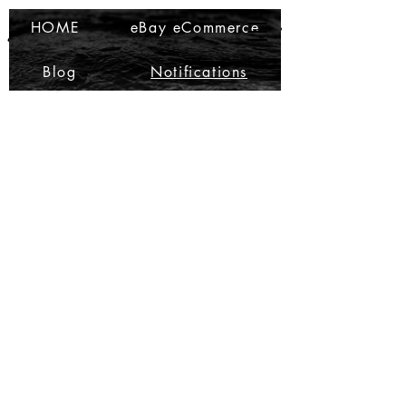
Ma Che Bello
Ma Che Bello
HOME
eBay eCommerce
Blog
Notifications